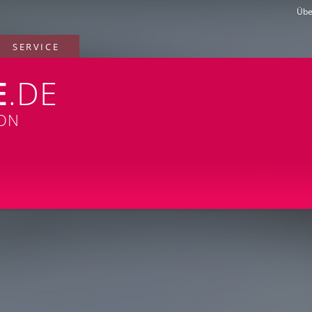
Übe
SERVICE
E
.DE
ION