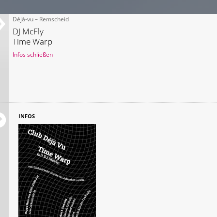
Déjà-vu – Remscheid
DJ McFly
Time Warp
Infos schließen
INFOS