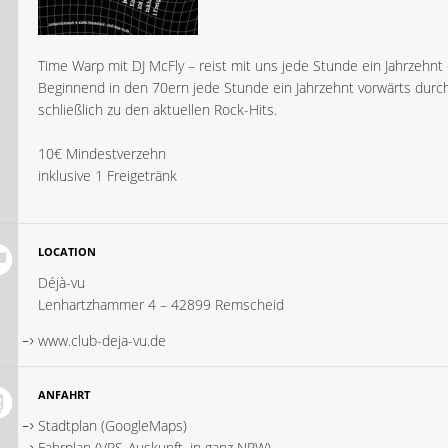
Time Warp mit DJ McFly – reist mit uns jede Stunde ein Jahrzehnt
Beginnend in den 70ern jede Stunde ein Jahrzehnt vorwärts durch
schließlich zu den aktuellen Rock-Hits.
10€ Mindestverzehn
inklusive 1 Freigetränk
LOCATION
Déjà-vu
Lenhartzhammer 4 – 42899 Remscheid
www.club-deja-vu.de
ANFAHRT
Stadtplan (GoogleMaps)
Fahrplan (VRS-Auskunft, in ganz NRW)