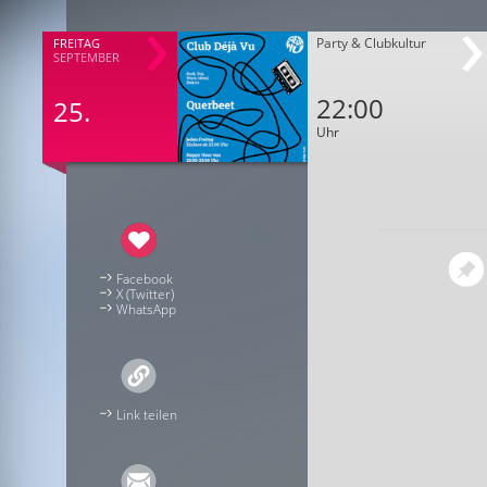
Party & Clubkultur
FREITAG
SEPTEMBER
22:00
25.
Uhr
Facebook
X (Twitter)
WhatsApp
Link teilen