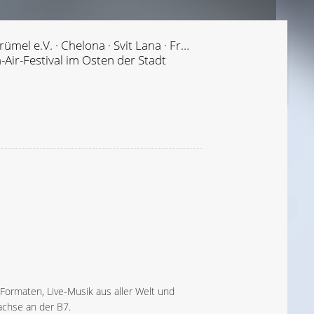
Pablo Froind · Mobile Oase · KU.BUS · PAINT IT · Zirkus Krümel e.V. · Chelona · Svit Lana · Franzi Rockzz feat. BeTTY · Khaireddin Bero
Air-Festival im Osten der Stadt
n Formaten, Live-Musik aus aller Welt und
achse an der B7.