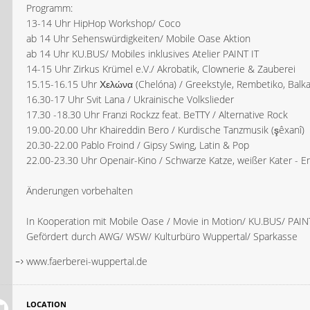
Programm:
13-14 Uhr HipHop Workshop/ Coco
ab 14 Uhr Sehenswürdigkeiten/ Mobile Oase Aktion
ab 14 Uhr KU.BUS/ Mobiles inklusives Atelier PAINT IT
14-15 Uhr Zirkus Krümel e.V./ Akrobatik, Clownerie & Zauberei
15.15-16.15 Uhr Χελώνα (Chelóna) / Greekstyle, Rembetiko, Balka
16.30-17 Uhr Svit Lana / Ukrainische Volkslieder
17.30 -18.30 Uhr Franzi Rockzz feat. BeTTY / Alternative Rock
19.00-20.00 Uhr Khaireddin Bero / Kurdische Tanzmusik (şêxanî)
20.30-22.00 Pablo Froind / Gipsy Swing, Latin & Pop
22.00-23.30 Uhr Openair-Kino / Schwarze Katze, weißer Kater - Em
Änderungen vorbehalten
In Kooperation mit Mobile Oase / Movie in Motion/ KU.BUS/ PAINT
Gefördert durch AWG/ WSW/ Kulturbüro Wuppertal/ Sparkasse
www.faerberei-wuppertal.de
LOCATION