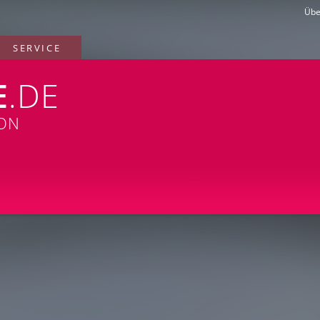
Übe
SERVICE
E
.DE
ION