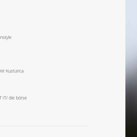
nstyle
ir Kusturica
 IT/ die börse