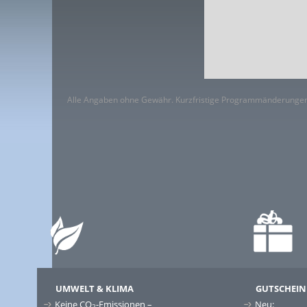
Alle Angaben ohne Gewähr. Kurzfristige Programmänderungen
UMWELT & KLIMA
GUTSCHEIN
Keine CO
-Emissionen –
Neu:
2