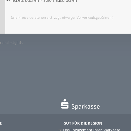
Tickets buchen + sofort ausdrucken
(alle Preise verstehen sich zzgl. etwaiger Vorverkaufsgebühren.)
 sind möglich.
E
GUT FÜR DIE REGION
Das Engagement Ihrer Sparkasse