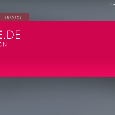
Übe
SERVICE
E
.DE
ION