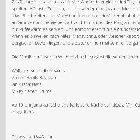
2 1/2 Jahre ist es her, dass die vier Wuppertaler gleich drei Tage
spielten. Höchste Zeit also, endlich wieder eine Jazzrock Messe z
'Das Pferd' Zeiten und Mikey und Roman von ‚RoMi' kennt, ahnt, 
an Groove und Energie gespart wird. Ein Gutteil des Programms 
nur Aufgewärmtes serviert. Und Komponieren tun sie grundsätzli
Wenn es bisweilen nach Miles, Mahavishnu, oder Weather Report k
Bergischen Löwen liegen, und sie stehen nun mal zu ihrer Vergan
Die Musiker müssen in Wuppertal nicht vorgestellt werden. Jeder
Wolfgang Schmidtke: Saxes
Roman Babik: Keyboard
Jan Kazda: Bass
Mikey Naher: Drums
Ab 19 Uhr Jamaikanische und karibische Küche von „Koala Mini Cate
inbegriffen)
.
Einlass ca. 18:45 Uhr