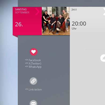
Jazz
SAMSTAG
SEPTEMBER
20:00
26.
Uhr
Facebook
X (Twitter)
WhatsApp
Link teilen