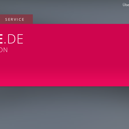
Übe
SERVICE
E
.DE
ION