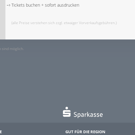
Tickets buchen + sofort ausdrucken
(alle Preise verstehen sich zzgl. etwaiger Vorverkaufsgebühren.)
 sind möglich.
E
GUT FÜR DIE REGION