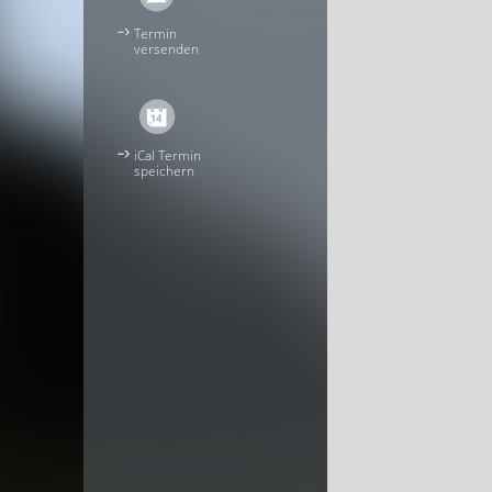
Termin
versenden
iCal Termin
speichern