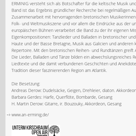
ERMINIG versteht sich als Botschafter für die keltische Musik un
Band ist das Ergebnis gründlicher Recherche bei regelmäßigen Au
Zusammenarbeit mit hervorragenden bretonischen Musikerinnen 
Folk- und Weltmusikszene und vor allem die Eindrücke aus der um
europäischen Bühnen verarbeitet die Band zu der ihr eigenen Mi
Eigenkompositionen: Tanzlieder und Balladen in bretonischer und
Haute und der Basse Bretagne, Musik aus Galicien und anderen k
Repertoire. Mit den bretonischen Reihen- und Rundtänzen greift 
Die Lieder, Balladen und Tänze bilden ein abwechslungsreiches R
Liedtexte und die damit verbundenen Geschichten und Anekdoten 
Tradition dieser faszinierenden Region am Atlantik.
Die Besetzung:
Andreas Derow: Dudelsäcke, Geigen, Drehleier, diaton. Akkordeo
Barbara Gerdes: Harfe, Querflöte, Bombarde, Gesang
H. Martin Derow: Gitarre, ir. Bouzouky, Akkordeon, Gesang
www.an-erminig.de/