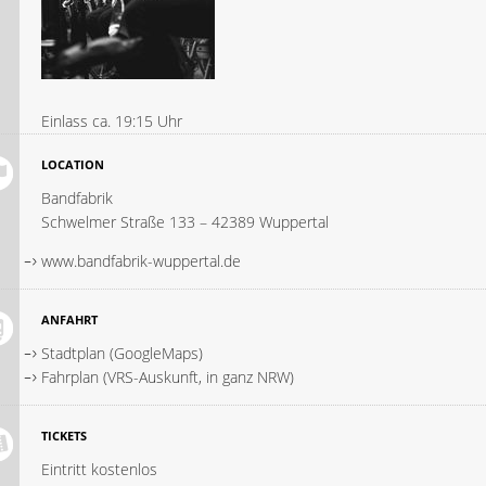
Einlass ca. 19:15 Uhr
LOCATION
Bandfabrik
Schwelmer Straße 133 – 42389 Wuppertal
www.bandfabrik-wuppertal.de
ANFAHRT
Stadtplan (GoogleMaps)
Fahrplan (VRS-Auskunft, in ganz NRW)
TICKETS
Eintritt kostenlos