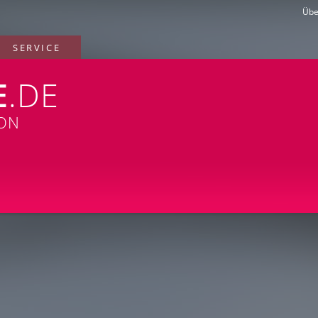
Übe
SERVICE
E
.DE
ION