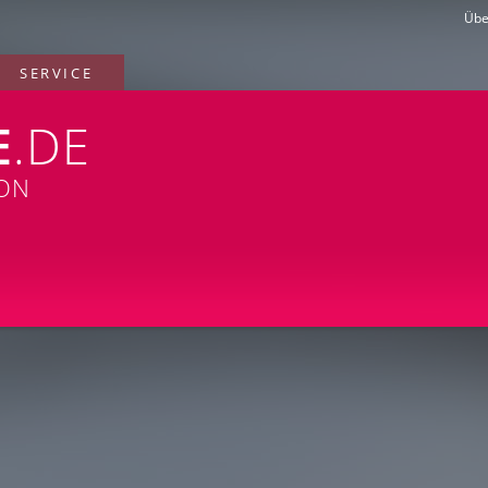
Übe
SERVICE
E
.DE
ION