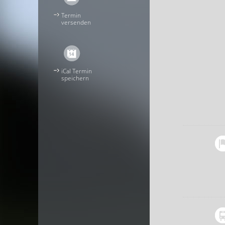
Termin
versenden
iCal Termin
speichern