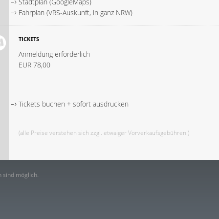
Stadtplan (GoogleMaps)
Fahrplan (VRS-Auskunft, in ganz NRW)
TICKETS
Anmeldung erforderlich
EUR 78,00
Tickets buchen + sofort ausdrucken
(alle Preise verstehen sich zzgl. etwaiger Vorverkaufsgebühren.)
 sind möglich.