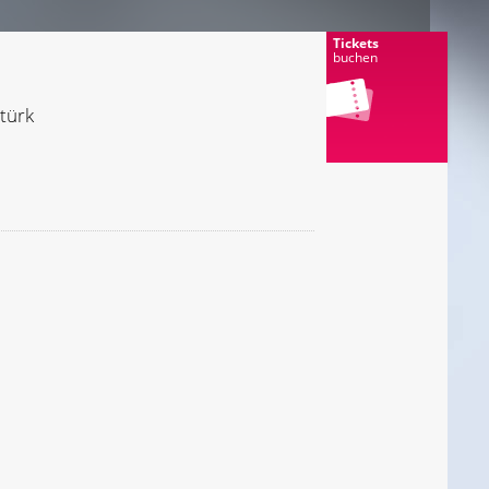
Tickets
buchen
türk