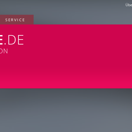
Übe
SERVICE
E
.DE
ION