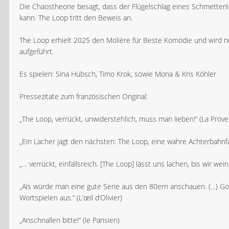
Die Chaostheorie besagt, dass der Flügelschlag eines Schmetterli
kann. The Loop tritt den Beweis an.
The Loop erhielt 2025 den Molière für Beste Komödie und wird 
aufgeführt.
Es spielen: Sina Hübsch, Timo Krok, sowie Mona & Kris Köhler
Pressezitate zum französischen Original:
„The Loop, verrückt, unwiderstehlich, muss man lieben!“ (La Prov
„Ein Lacher jagt den nächsten: The Loop, eine wahre Achterbahn
„… verrückt, einfallsreich. [The Loop] lässt uns lachen, bis wir wei
„Als würde man eine gute Serie aus den 80ern anschauen. (…) Goup
Wortspielen aus.“ (L’œil d‘Olivier)
„Anschnallen bitte!“ (le Parisien)