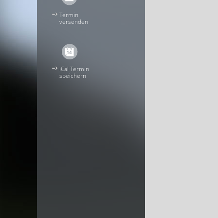
Termin
versenden
iCal Termin
speichern