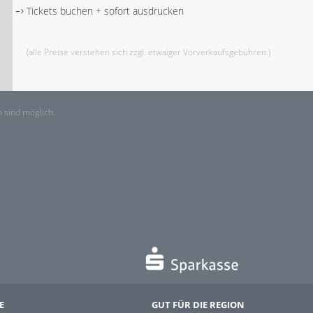
Tickets buchen + sofort ausdrucken
(alle Preise verstehen sich zzgl. etwaiger Vorverkaufsgebühren.)
 sind möglich.
E
GUT FÜR DIE REGION