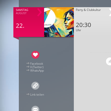
Party & Clubkultur
SAMSTAG
AUGUST
20:30
22.
Uhr
Facebook
X (Twitter)
WhatsApp
Link teilen