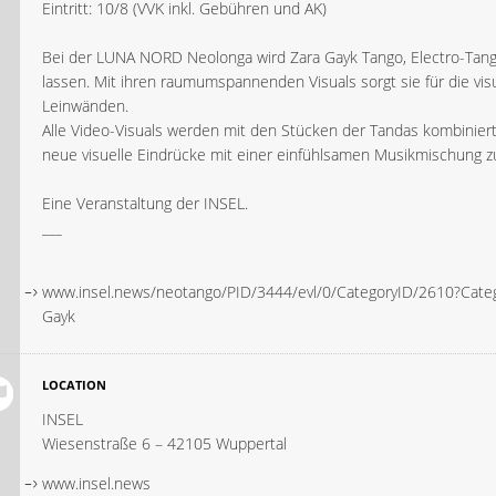
Eintritt: 10/8 (VVK inkl. Gebühren und AK)
Bei der LUNA NORD Neolonga wird Zara Gayk Tango, Electro-Tan
lassen. Mit ihren raumumspannenden Visuals sorgt sie für die vis
Leinwänden.
Alle Video-Visuals werden mit den Stücken der Tandas kombinier
neue visuelle Eindrücke mit einer einfühlsamen Musikmischung 
Eine Veranstaltung der INSEL.
___
www.insel.news/neotango/PID/3444/evl/0/CategoryID/2610?Cate
Gayk
LOCATION
INSEL
Wiesenstraße 6 – 42105 Wuppertal
www.insel.news