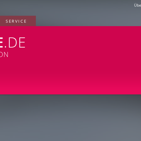
Übe
SERVICE
E
.DE
ION