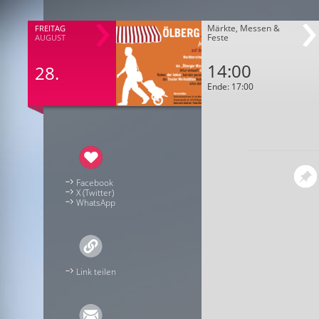
Märkte, Messen &
FREITAG
Feste
AUGUST
14:00
28.
Ende: 17:00
Facebook
X (Twitter)
WhatsApp
Link teilen