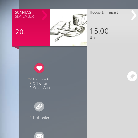
Hobby & Freizeit
SONNTAG
SEPTEMBER
15:00
20.
Uhr
Facebook
X (Twitter)
WhatsApp
Link teilen