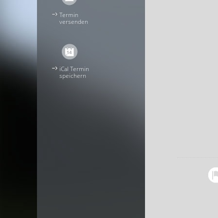
Termin
versenden
iCal Termin
speichern