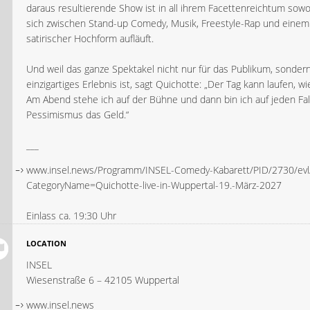
daraus resultierende Show ist in all ihrem Facettenreichtum sowo
sich zwischen Stand-up Comedy, Musik, Freestyle-Rap und einem 
satirischer Hochform aufläuft.
Und weil das ganze Spektakel nicht nur für das Publikum, sonder
einzigartiges Erlebnis ist, sagt Quichotte: „Der Tag kann laufen, wie 
Am Abend stehe ich auf der Bühne und dann bin ich auf jeden Fall.
Pessimismus das Geld.“
___
www.insel.news/Programm/INSEL-Comedy-Kabarett/PID/2730/evl
CategoryName=Quichotte-live-in-Wuppertal-19.-März-2027
Einlass ca. 19:30 Uhr
LOCATION
INSEL
Wiesenstraße 6 – 42105 Wuppertal
www.insel.news