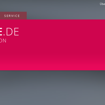
Übe
SERVICE
E
.DE
ION