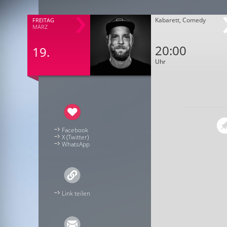
Kabarett, Comedy
FREITAG
MÄRZ
20:00
19.
Uhr
Facebook
X (Twitter)
WhatsApp
Link teilen