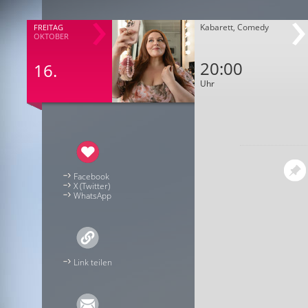
Kabarett, Comedy
FREITAG
OKTOBER
20:00
16.
Uhr
Facebook
X (Twitter)
WhatsApp
Link teilen