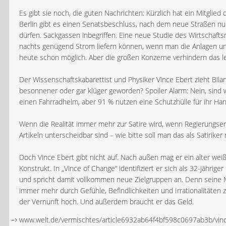
Es gibt sie noch, die guten Nachrichten: Kürzlich hat ein Mitglie
Berlin gibt es einen Senatsbeschluss, nach dem neue Straßen n
dürfen. Sackgassen inbegriffen. Eine neue Studie des Wirtschafts
nachts genügend Strom liefern können, wenn man die Anlagen unte
heute schon möglich. Aber die großen Konzerne verhindern das le
Der Wissenschaftskabarettist und Physiker Vince Ebert zieht Bilanz:
besonnener oder gar klüger geworden? Spoiler Alarm: Nein, sind w
einen Fahrradhelm, aber 91 % nutzen eine Schutzhülle für ihr Han
Wenn die Realität immer mehr zur Satire wird, wenn Regierungserk
Artikeln unterscheidbar sind – wie bitte soll man das als Satirike
Doch Vince Ebert gibt nicht auf. Nach außen mag er ein alter weiß
Konstrukt. In „Vince of Change“ identifiziert er sich als 32-jährige
und spricht damit vollkommen neue Zielgruppen an. Denn seine Mis
immer mehr durch Gefühle, Befindlichkeiten und Irrationalitäten zu
der Vernunft hoch. Und außerdem braucht er das Geld.
www.welt.de/vermischtes/article6932ab64f4bf598c0697ab3b/vinc