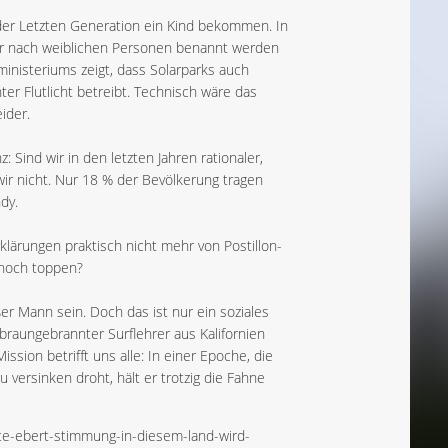
d der Letzten Generation ein Kind bekommen. In
ur nach weiblichen Personen benannt werden
ministeriums zeigt, dass Solarparks auch
r Flutlicht betreibt. Technisch wäre das
ider.
 Sind wir in den letzten Jahren rationaler,
ir nicht. Nur 18 % der Bevölkerung tragen
dy.
lärungen praktisch nicht mehr von Postillon-
r noch toppen?
er Mann sein. Doch das ist nur ein soziales
r braungebrannter Surflehrer aus Kalifornien
sion betrifft uns alle: In einer Epoche, die
 versinken droht, hält er trotzig die Fahne
e-ebert-stimmung-in-diesem-land-wird-