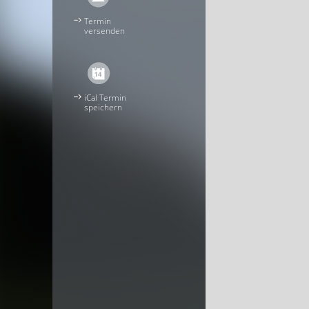
Termin
versenden
iCal Termin
speichern