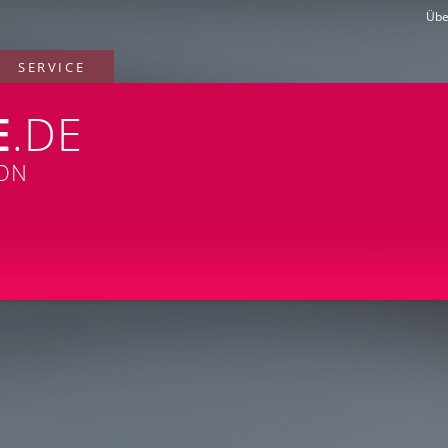
Übe
SERVICE
E
.DE
ION