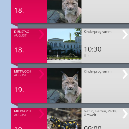
18.
Kinderprogramm
DIENSTAG
AUGUST
10:30
18.
Uhr
Kinderprogramm
MITTWOCH
AUGUST
19.
Natur, Gärten, Parks,
MITTWOCH
Umwelt
AUGUST
09:00