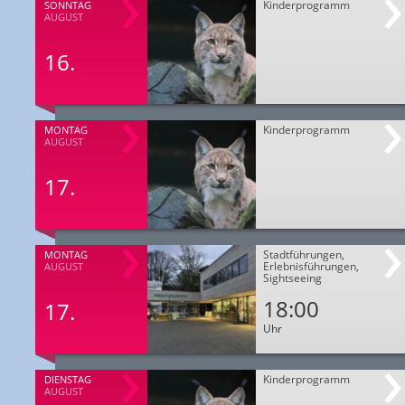
Kinderprogramm
SONNTAG
AUGUST
16.
Kinderprogramm
MONTAG
AUGUST
17.
Stadtführungen,
MONTAG
Erlebnisführungen,
AUGUST
Sightseeing
18:00
17.
Uhr
Kinderprogramm
DIENSTAG
AUGUST