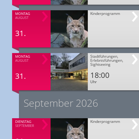
Kinderprogramm
MONTAG
AUGUST
31.
Stadtführungen,
MONTAG
Erlebnisführungen,
AUGUST
Sightseeing
18:00
31.
Uhr
September 2026
Kinderprogramm
DIENSTAG
SEPTEMBER