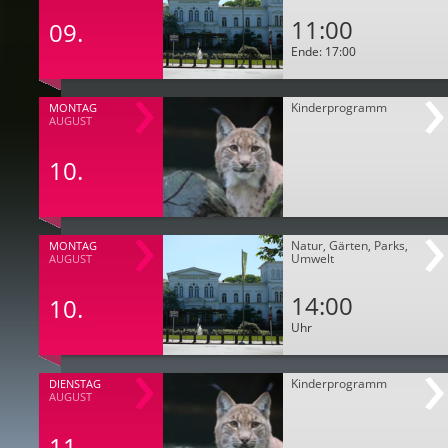
11:00
09.
Ende: 17:00
Kinderprogramm
MONTAG
AUGUST
10.
Natur, Gärten, Parks,
MONTAG
Umwelt
AUGUST
14:00
10.
Uhr
Kinderprogramm
DIENSTAG
AUGUST
11.