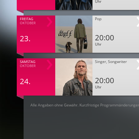
Uhr
Pop
FREITAG
OKTOBER
20:00
23.
Uhr
Singer, Songwriter
SAMSTAG
OKTOBER
20:00
24.
Uhr
Alle Angaben ohne Gewähr. Kurzfristige Programmänderungen