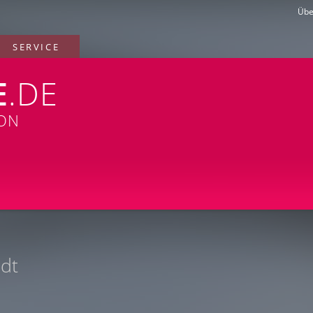
Übe
SERVICE
E
.DE
ION
adt