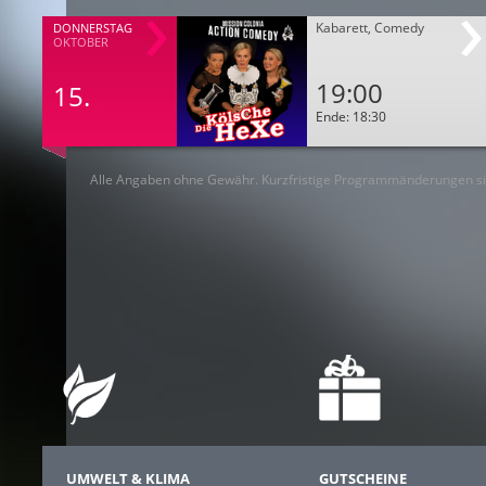
Kabarett, Comedy
DONNERSTAG
OKTOBER
19:00
15.
Ende: 18:30
Alle Angaben ohne Gewähr. Kurzfristige Programmänderungen si
UMWELT & KLIMA
GUTSCHEINE