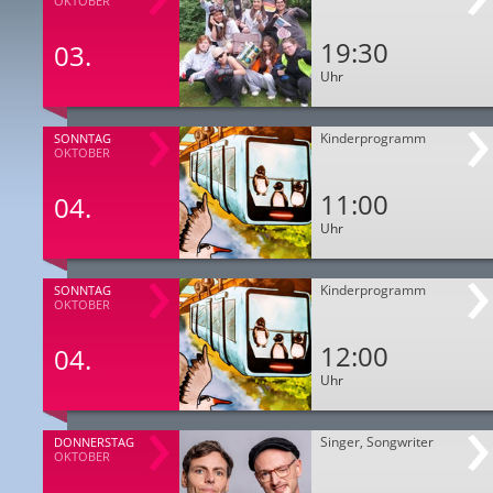
OKTOBER
19:30
03.
Uhr
Kinderprogramm
SONNTAG
OKTOBER
11:00
04.
Uhr
Kinderprogramm
SONNTAG
OKTOBER
12:00
04.
Uhr
Singer, Songwriter
DONNERSTAG
OKTOBER