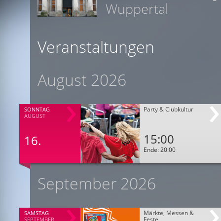
Wuppertal
Veranstaltungen
August 2026
Party & Clubkultur
SONNTAG
AUGUST
15:00
16.
Ende: 20:00
September 2026
Märkte, Messen &
SAMSTAG
Feste
SEPTEMBER