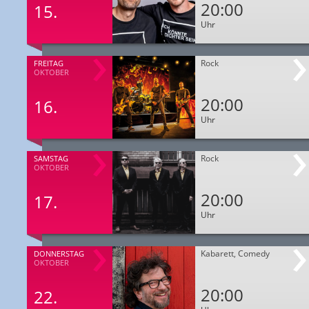
20:00
15.
Uhr
Rock
FREITAG
OKTOBER
20:00
16.
Uhr
Rock
SAMSTAG
OKTOBER
20:00
17.
Uhr
Kabarett, Comedy
DONNERSTAG
OKTOBER
20:00
22.