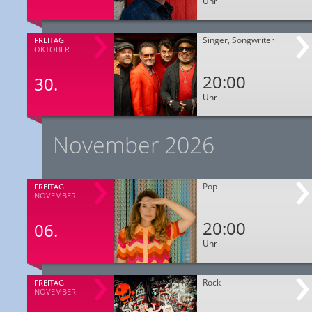
Uhr
Singer, Songwriter
FREITAG
OKTOBER
20:00
30.
Uhr
November 2026
Pop
FREITAG
NOVEMBER
20:00
06.
Uhr
Rock
FREITAG
NOVEMBER