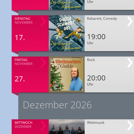
Uhr
Kabarett, Comedy
DIENSTAG
NOVEMBER
19:00
17.
Uhr
Rock
FREITAG
NOVEMBER
20:00
27.
Uhr
Dezember 2026
Weltmusik
MITTWOCH
DEZEMBER