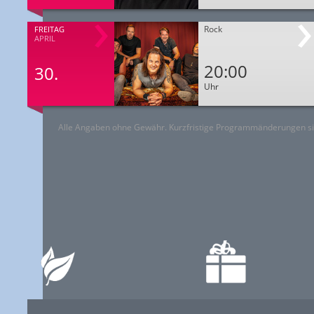
Rock
FREITAG
APRIL
20:00
30.
Uhr
Alle Angaben ohne Gewähr. Kurzfristige Programmänderungen si