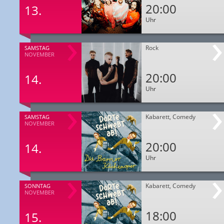
20:00
13.
Uhr
Rock
SAMSTAG
NOVEMBER
20:00
14.
Uhr
Kabarett, Comedy
SAMSTAG
NOVEMBER
20:00
14.
Uhr
Kabarett, Comedy
SONNTAG
NOVEMBER
18:00
15.