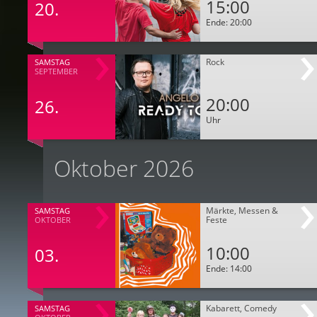
15:00
20.
Ende: 20:00
Rock
SAMSTAG
SEPTEMBER
20:00
26.
Uhr
Oktober 2026
Märkte, Messen &
SAMSTAG
Feste
OKTOBER
10:00
03.
Ende: 14:00
Kabarett, Comedy
SAMSTAG