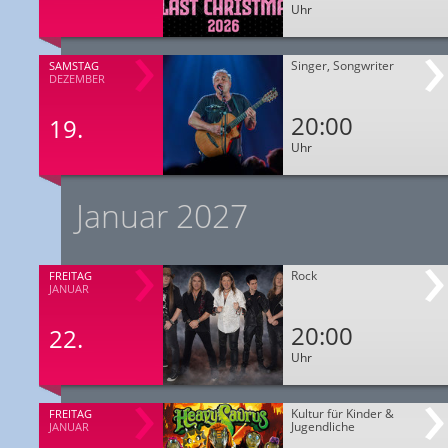
Uhr
Singer, Songwriter
SAMSTAG
DEZEMBER
20:00
19.
Uhr
Januar 2027
Rock
FREITAG
JANUAR
20:00
22.
Uhr
Kultur für Kinder &
FREITAG
Jugendliche
JANUAR