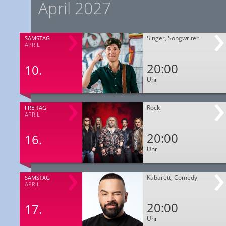
April 2027
Singer, Songwriter
SAMSTAG
APRIL
20:00
10.
Uhr
Rock
FREITAG
APRIL
20:00
16.
Uhr
Kabarett, Comedy
SAMSTAG
APRIL
20:00
17.
Uhr