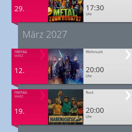
17:30
29.
Uhr
März 2027
Weltmusik
FREITAG
MÄRZ
20:00
12.
Uhr
Rock
FREITAG
MÄRZ
20:00
19.
Uhr