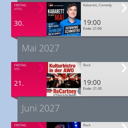
Kabarett, Comedy
FREITAG
APRIL
19:00
30.
Ende: 21:00
Mai 2027
Rock
FREITAG
MAI
19:00
21.
Ende: 21:30
Juni 2027
Rock
FREITAG