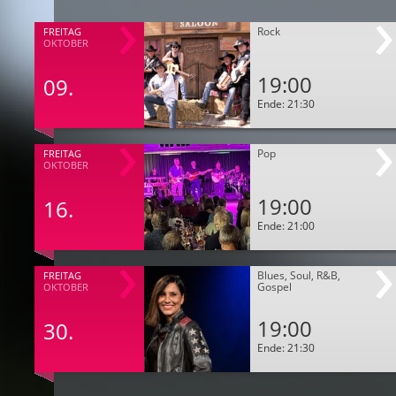
Rock
FREITAG
OKTOBER
19:00
09.
Ende: 21:30
Pop
FREITAG
OKTOBER
19:00
16.
Ende: 21:00
Blues, Soul, R&B,
FREITAG
Gospel
OKTOBER
19:00
30.
Ende: 21:30