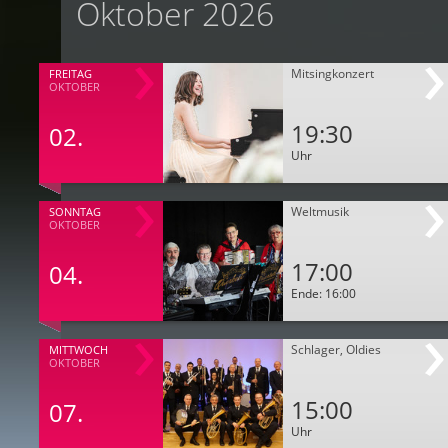
Oktober 2026
Mitsingkonzert
FREITAG
OKTOBER
19:30
02.
Uhr
Weltmusik
SONNTAG
OKTOBER
17:00
04.
Ende: 16:00
Schlager, Oldies
MITTWOCH
OKTOBER
15:00
07.
Uhr