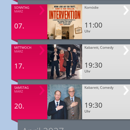
Komödie
SONNTAG
MÄRZ
11:00
07.
Uhr
Kabarett, Comedy
MITTWOCH
MÄRZ
19:30
17.
Uhr
Kabarett, Comedy
SAMSTAG
MÄRZ
19:30
20.
Uhr