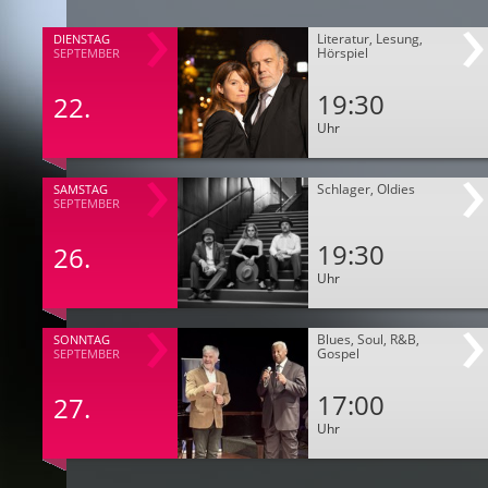
Literatur, Lesung,
DIENSTAG
Hörspiel
SEPTEMBER
19:30
22.
Uhr
Schlager, Oldies
SAMSTAG
SEPTEMBER
19:30
26.
Uhr
Blues, Soul, R&B,
SONNTAG
Gospel
SEPTEMBER
17:00
27.
Uhr