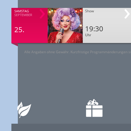
Show
SAMSTAG
SEPTEMBER
19:30
25.
Uhr
Alle Angaben ohne Gewähr. Kurzfristige Programmänderungen si