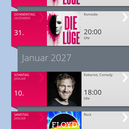
Komödie
DONNERSTAG
DEZEMBER
20:00
31.
Uhr
Januar 2027
Kabarett, Comedy
SONNTAG
JANUAR
18:00
10.
Uhr
Rock
SAMSTAG
JANUAR