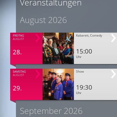
Veranstaltungen
August 2026
Kabarett, Comedy
FREITAG
AUGUST
15:00
28.
Uhr
Show
SAMSTAG
AUGUST
19:30
29.
Uhr
September 2026