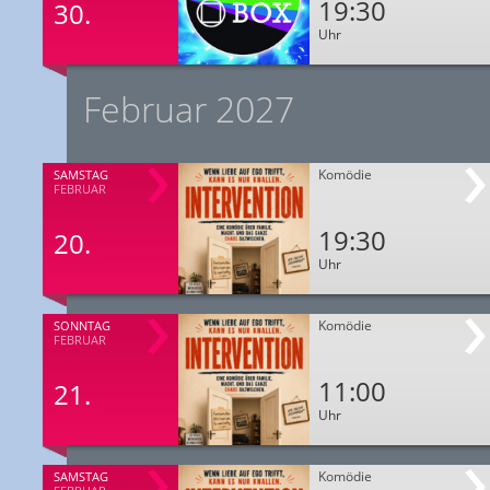
19:30
30.
Uhr
Februar 2027
Komödie
SAMSTAG
FEBRUAR
19:30
20.
Uhr
Komödie
SONNTAG
FEBRUAR
11:00
21.
Uhr
Komödie
SAMSTAG