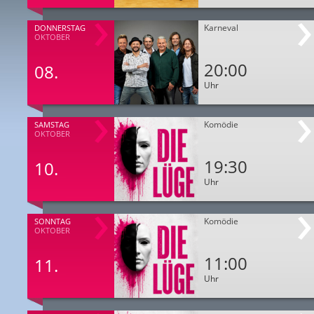
Karneval
DONNERSTAG
OKTOBER
20:00
08.
Uhr
Komödie
SAMSTAG
OKTOBER
19:30
10.
Uhr
Komödie
SONNTAG
OKTOBER
11:00
11.
Uhr