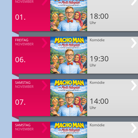
NOVEMBER
18:00
01.
Uhr
Komödie
FREITAG
NOVEMBER
19:30
06.
Uhr
Komödie
SAMSTAG
NOVEMBER
14:00
07.
Uhr
Komödie
SAMSTAG
NOVEMBER