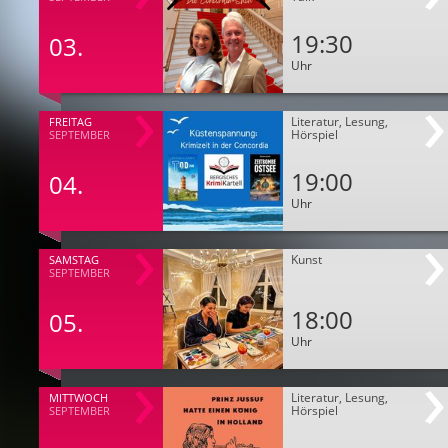
19:30
03.
Uhr
Literatur, Lesung,
FREITAG
Hörspiel
SEPTEMBER
19:00
04.
Uhr
Kunst
SAMSTAG
SEPTEMBER
18:00
05.
Uhr
Literatur, Lesung,
MITTWOCH
Hörspiel
SEPTEMBER