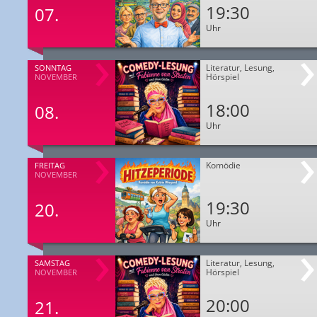
19:30
07.
Uhr
Literatur, Lesung,
SONNTAG
Hörspiel
NOVEMBER
18:00
08.
Uhr
Komödie
FREITAG
NOVEMBER
19:30
20.
Uhr
Literatur, Lesung,
SAMSTAG
Hörspiel
NOVEMBER
20:00
21.