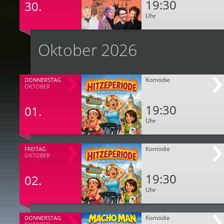
19:30
30.
Uhr
Oktober 2026
Komödie
DONNERSTAG
OKTOBER
19:30
01.
Uhr
Komödie
FREITAG
OKTOBER
19:30
02.
Uhr
Komödie
DONNERSTAG