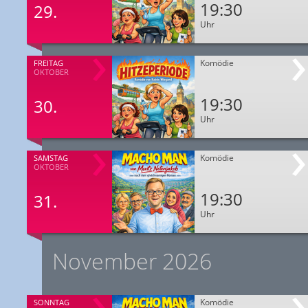
19:30
29.
Uhr
Komödie
FREITAG
OKTOBER
19:30
30.
Uhr
Komödie
SAMSTAG
OKTOBER
19:30
31.
Uhr
November 2026
Komödie
SONNTAG