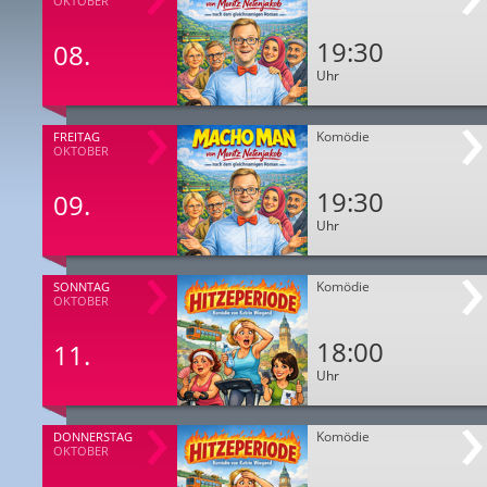
OKTOBER
19:30
08.
Uhr
Komödie
FREITAG
OKTOBER
19:30
09.
Uhr
Komödie
SONNTAG
OKTOBER
18:00
11.
Uhr
Komödie
DONNERSTAG
OKTOBER