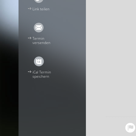
Link teilen
Termin
versenden
iCal Termin
speichern