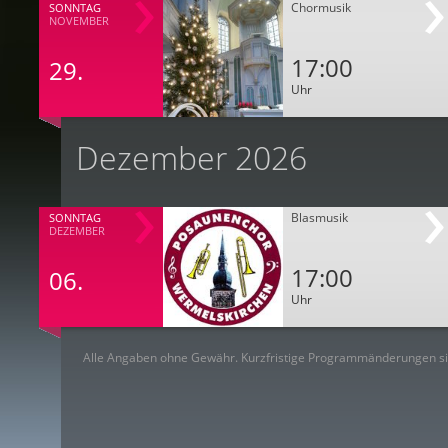
Chormusik
SONNTAG
NOVEMBER
17:00
29.
Uhr
Dezember 2026
Blasmusik
SONNTAG
DEZEMBER
17:00
06.
Uhr
Alle Angaben ohne Gewähr. Kurzfristige Programmänderungen si