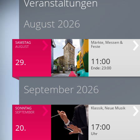
Veranstaltungen
August 2026
Märkte, Messen &
SAMSTAG
Feste
AUGUST
11:00
29.
Ende: 23:00
September 2026
Klassik, Neue Musik
SONNTAG
SEPTEMBER
17:00
20.
Uhr