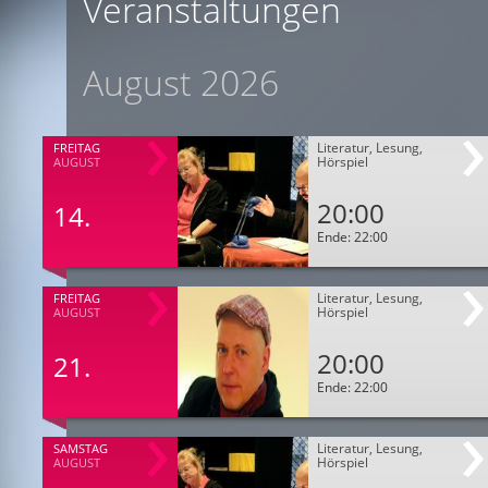
Veranstaltungen
August 2026
Literatur, Lesung,
FREITAG
Hörspiel
AUGUST
20:00
14.
Ende: 22:00
Literatur, Lesung,
FREITAG
Hörspiel
AUGUST
20:00
21.
Ende: 22:00
Literatur, Lesung,
SAMSTAG
Hörspiel
AUGUST