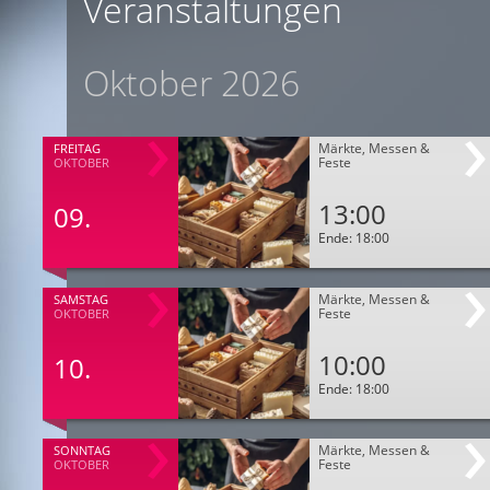
Veranstaltungen
Oktober 2026
Märkte, Messen &
FREITAG
Feste
OKTOBER
13:00
09.
Ende: 18:00
Märkte, Messen &
SAMSTAG
Feste
OKTOBER
10:00
10.
Ende: 18:00
Märkte, Messen &
SONNTAG
Feste
OKTOBER