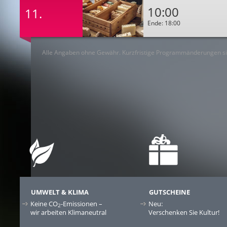
10:00
11.
Ende: 18:00
Alle Angaben ohne Gewähr. Kurzfristige Programmänderungen si
UMWELT & KLIMA
GUTSCHEINE
Keine CO
-Emissionen –
Neu:
2
wir arbeiten Klimaneutral
Verschenken Sie Kultur!