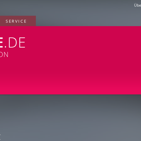
Übe
SERVICE
E
.DE
ION
z