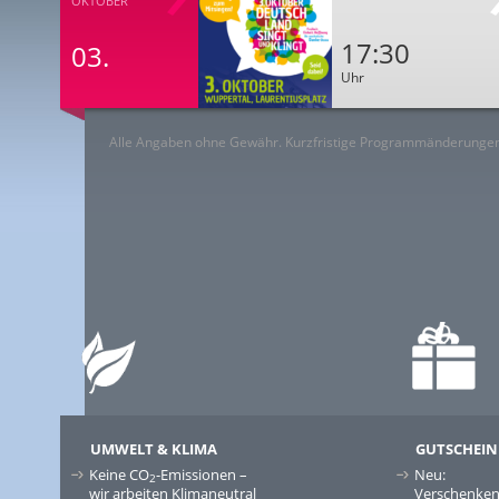
OKTOBER
17:30
03.
Uhr
Alle Angaben ohne Gewähr. Kurzfristige Programmänderungen
UMWELT & KLIMA
GUTSCHEIN
Keine CO
-Emissionen –
Neu:
2
wir arbeiten Klimaneutral
Verschenken 