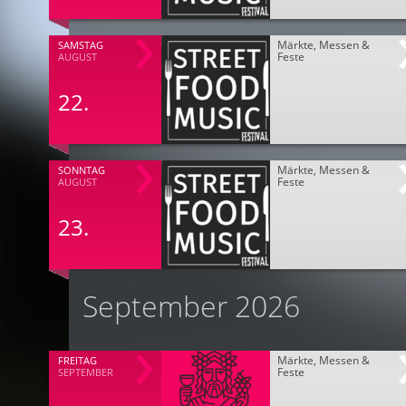
Märkte, Messen &
SAMSTAG
Feste
AUGUST
22.
Märkte, Messen &
SONNTAG
Feste
AUGUST
23.
September 2026
Märkte, Messen &
FREITAG
Feste
SEPTEMBER