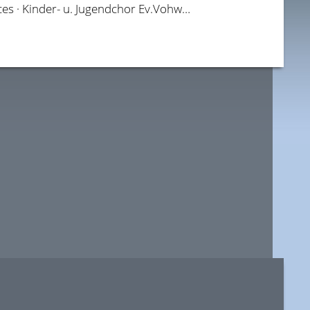
Wuppertal-Singt-Chor · Marco Lombardo · New City Voices · Kinder- u. Jugendchor Ev.Vohwinkel · Goldhörnchen - SAX FOR FUN