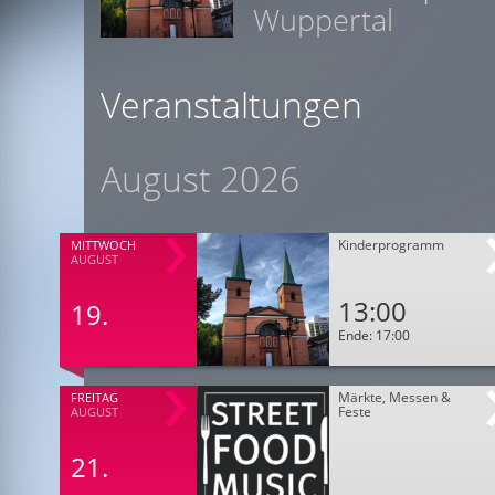
Wuppertal
Veranstaltungen
August 2026
Kinderprogramm
MITTWOCH
AUGUST
13:00
19.
Ende: 17:00
Märkte, Messen &
FREITAG
Feste
AUGUST
21.