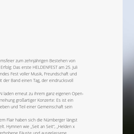
umsfeier zum zehnjährigen Bestehen von
Erfolg: Das erste HELDENFEST am 25. Juli
endes Fest voller Musik, Freundschaft und
der Band einen Tag, der eindrucksvoll
N laden erneut zu ihrem ganz eigenen Open-
rreihung großartiger Konzerte: Es ist ein
lieben und Teil einer Gemeinschaft sein
hem Flair haben sich die Nürnberger längst
lt. Hymnen wie „Seit an Seit“, „Helden x
, erhobene Fäuste und ausgelassene