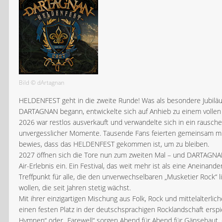
Bild © dArtagnan
HELDENFEST geht in die zweite Runde! Was als besondere Jubilä
DARTAGNAN begann, entwickelte sich auf Anhieb zu einem vollen 
2026 war restlos ausverkauft und verwandelte sich in ein rausch
unvergesslicher Momente. Tausende Fans feierten gemeinsam mit 
bewies, dass das HELDENFEST gekommen ist, um zu bleiben.
2027 öffnen sich die Tore nun zum zweiten Mal – und DARTAGNA
Air-Erlebnis ein. Ein Festival, das weit mehr ist als eine Aneinande
Treffpunkt für alle, die den unverwechselbaren „Musketier Rock“ 
wollen, die seit Jahren stetig wächst.
Mit ihrer einzigartigen Mischung aus Folk, Rock und mittelalterlic
einen festen Platz in der deutschsprachigen Rocklandschaft erspie
Hymnen“ oder „Farewell“ sorgen Abend für Abend für Gänsehaut