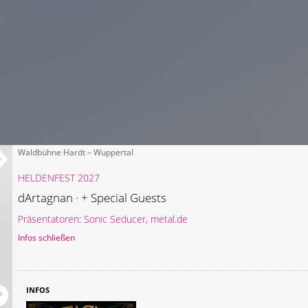
Waldbühne Hardt – Wuppertal
HELDENFEST 2027
dArtagnan · + Special Guests
Präsentatoren: Sonic Seducer, metal.de
Infos schließen
INFOS