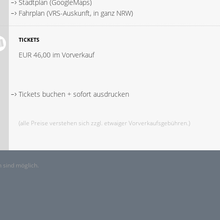
Stadtplan (GoogleMaps)
Fahrplan (VRS-Auskunft, in ganz NRW)
TICKETS
EUR 46,00 im Vorverkauf
Tickets buchen + sofort ausdrucken
(alle Preise verstehen sich zzgl. etwaiger Vorverkaufsgebühren.)
 sind möglich.