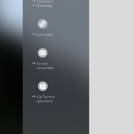
X (Twitter)
WhatsApp
Link teilen
Termin
versenden
iCal Termin
speichern