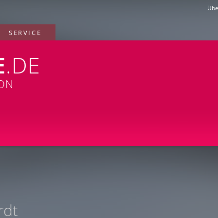
Übe
SERVICE
E
.DE
ION
rdt